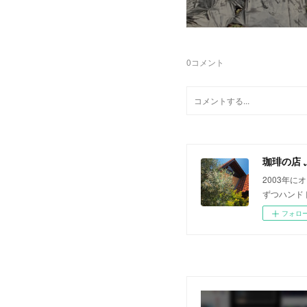
0
コメント
珈琲の店 
2003年
ずつハンド
フォロ