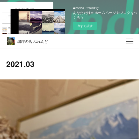
Ameba Owndで
あなただけのホームページやブログをつ
くろう
今すぐ試す
珈琲の店 ぶれんど
2021
.
03