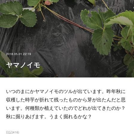
2018.05.01 22:19
ヤマノイモ
いつのまにかヤマノイモのツルが出ています。昨年秋に
収穫した時芋が折れて残ったものから芽が出たんだと思
います。何種類か植えていたのでどれが出てきたのか？
秋に掘りあげます。うまく掘れるかな？
日記
(
416
)