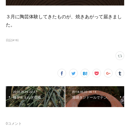
３月に陶芸体験してきたものが、焼きあがって届きまし
た。
日記
(
416
)
2018.05.04 22:47
2018.05.03 06:14
極早生玉ねぎ収穫
簡易タンドールでナン
0
コメント